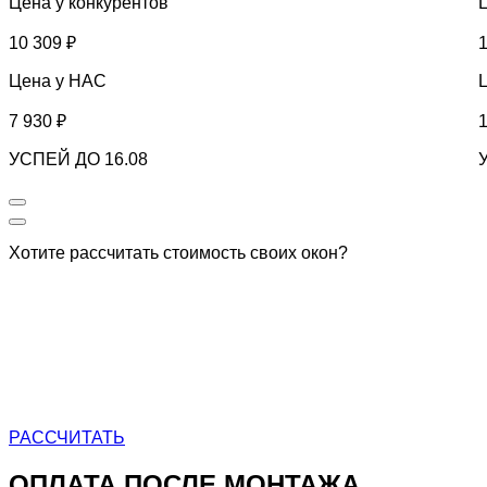
Цена у конкурентов
10 309 ₽
1
Цена у НАС
7 930 ₽
1
УСПЕЙ ДО 16.08
Хотите рассчитать стоимость
своих окон?
РАССЧИТАТЬ
ОПЛАТА ПОСЛЕ МОНТАЖА