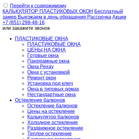
Перейти к содержимому
КАЛЬКУЛЯТОР
ПЛАСТИКОВЫХ ОКОН
Бесплатный
замер
Выезжаем
в день обращения
Рассрочка
Акции
+7 (851) 299-48-16
или
закажите звонок
ПЛАСТИКОВЫЕ ОКНА
ПЛАСТИКОВЫЕ ОКНА
ЦЕНЫ НА ОКНА
Готовые окна
Панорамные окна
Окна Рехау
Окна с установкой
Ремонт окон
Установка под ключ
Окна в типовых домах
Нестандартные окна
Остекление балконов
Остекление балконов
Цены на остекление
Калькулятор балконов
Холодное остекление
Раздвижное остекление
Теплое остекление