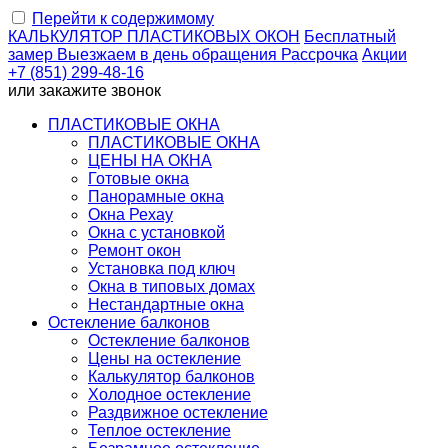
Перейти к содержимому
КАЛЬКУЛЯТОР
ПЛАСТИКОВЫХ ОКОН
Бесплатный
замер
Выезжаем
в день обращения
Рассрочка
Акции
+7 (851) 299-48-16
или
закажите звонок
ПЛАСТИКОВЫЕ ОКНА
ПЛАСТИКОВЫЕ ОКНА
ЦЕНЫ НА ОКНА
Готовые окна
Панорамные окна
Окна Рехау
Окна с установкой
Ремонт окон
Установка под ключ
Окна в типовых домах
Нестандартные окна
Остекление балконов
Остекление балконов
Цены на остекление
Калькулятор балконов
Холодное остекление
Раздвижное остекление
Теплое остекление